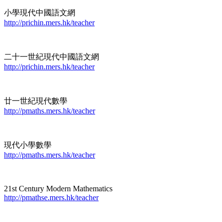
小學現代中國語文網
http://prichin.mers.hk/teacher
二十一世紀現代中國語文網
http://prichin.mers.hk/teacher
廿一世紀現代數學
http://pmaths.mers.hk/teacher
現代小學數學
http://pmaths.mers.hk/teacher
21st Century Modern Mathematics
http://pmathse.mers.hk/teacher