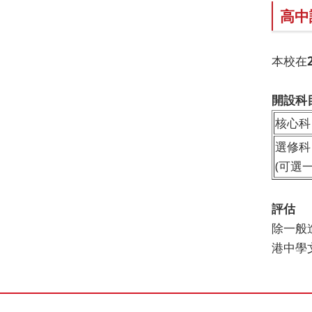
高中
本校在
開設科
核心科
選修科
(可選
評估
除一般
港中學