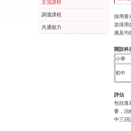
主流課程
調適課程
採用香
並採用
共通能力
廣及均
開設科
小學
初中
評估
包括進
要，治
中三)