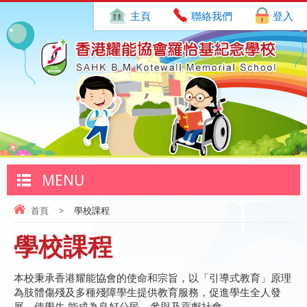
主頁
聯絡我們
登入
MENU
首頁
>
學校課程
學校課程
本校秉承香港耀能協會的使命和宗旨，以「引導式教育」原理
為肢體傷殘及多種殘障學生提供教育服務，促進學生全人發
展，使學生 能成為良好公民、參與及貢獻社會。