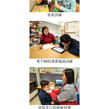
進食訓練
電子輔助溝通儀器訓練
面部及口部降敏按摩