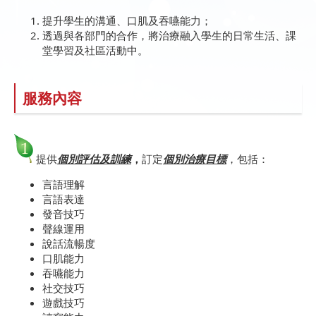
提升學生的溝通、口肌及吞嚥能力；
透過與各部門的合作，將治療融入學生的日常生活、課
堂學習及社區活動中。
服務內容
提供
個別評估及訓練
，
訂定
個別治療目標
，包括：
言語理解
言語表達
發音技巧
聲線運用
說話流暢度
口肌能力
吞嚥能力
社交技巧
遊戲技巧