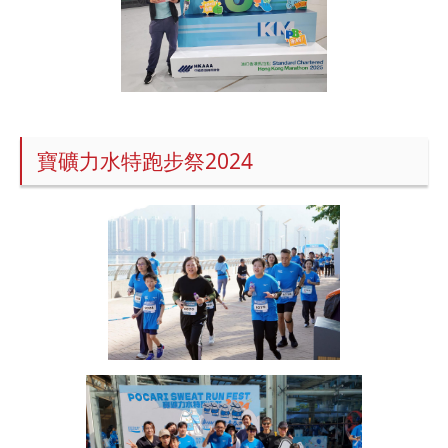
寶礦力水特跑步祭2024