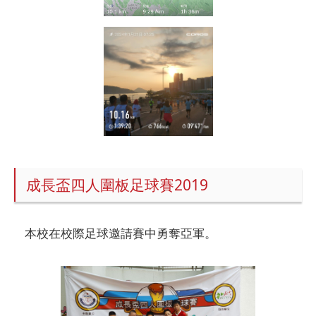
成長盃四人圍板足球賽2019
本校在校際足球邀請賽中勇奪亞軍。