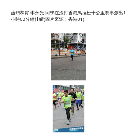
熱烈恭賀 李永光 同學在渣打香港馬拉松十公里賽事創出1
小時02分鐘佳績(圖片來源：香港01)