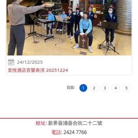
24/12/2025
皇悅酒店音樂表演 20251224
頁面:
1
2
3
4
5
校址:
新界葵涌葵合街二十二號
電話:
2424 7766