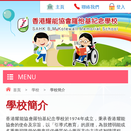
主頁
聯絡我們
登入
MENU
首頁
>
學校
>
學校簡介
學校簡介
香港耀能協會羅怡基紀念學校於1974年成立，秉承香港耀能
協會的使命及宗旨，以「引導式教育」的原理，為肢體弱能或
多重學習障礙的學童提供優質的小學至高中主流或智障課程，