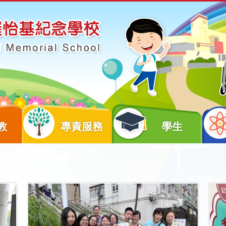
教
專責服務
學生