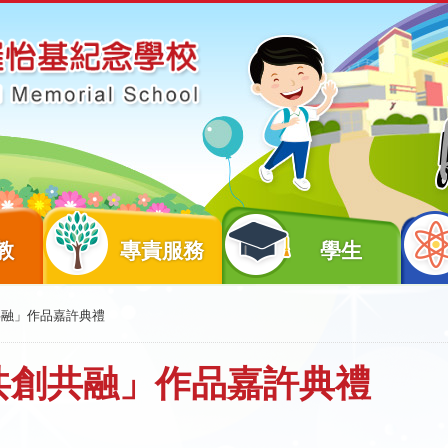
教
專責服務
學生
創共融」作品嘉許典禮
「共創共融」作品嘉許典禮